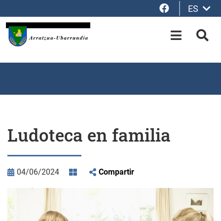
Facebook
ES
Saltar al contenido principal
OPEN-M
BUS
Ludoteca en familia
04/06/2024
Compartir