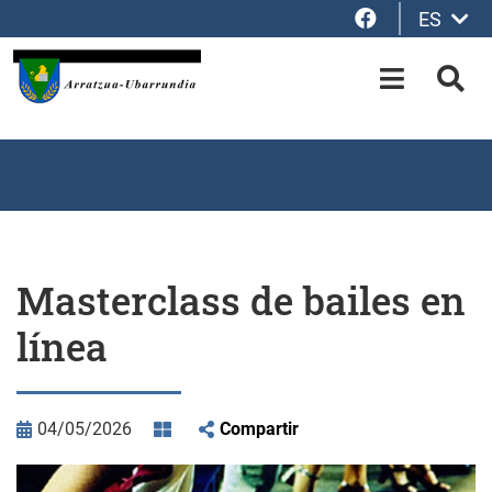
Facebook
ES
Saltar al contenido principal
OPEN-M
BUS
Masterclass de bailes en
línea
04/05/2026
Compartir