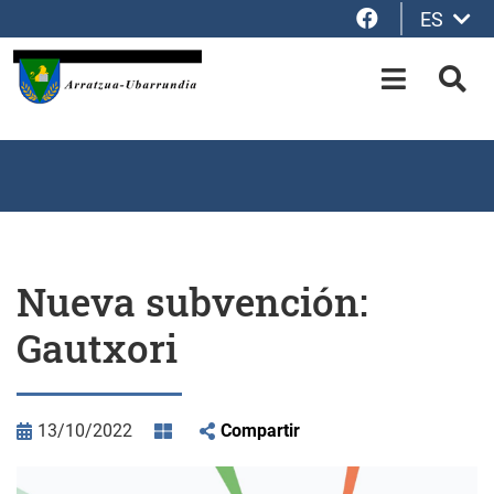
Facebook
ES
Saltar al contenido principal
OPEN-M
BUS
Nueva subvención:
Gautxori
13/10/2022
Compartir