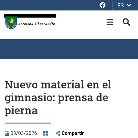
Facebook
ES
Saltar al contenido principal
OPEN-M
BUS
Nuevo material en el
gimnasio: prensa de
pierna
03/03/2026
Compartir