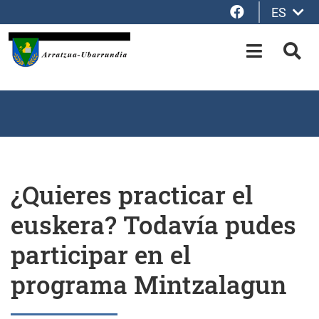
Facebook
ES
Saltar al contenido principal
OPEN-M
BUS
¿Quieres practicar el
euskera? Todavía pudes
participar en el
programa Mintzalagun