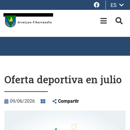
Facebook
ES
Saltar al contenido principal
OPEN-M
BUS
Oferta deportiva en julio
09/06/2026
Compartir