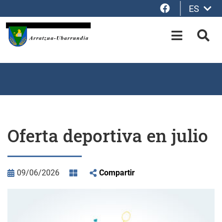
Facebook
ES
Saltar al contenido principal
OPEN-M
BUS
Oferta deportiva en julio
09/06/2026
Compartir