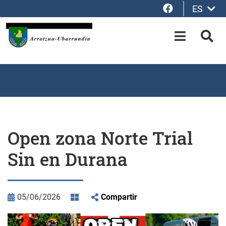
Facebook
ES
Saltar al contenido principal
OPEN-M
BUS
Open zona Norte Trial
Sin en Durana
05/06/2026
Compartir