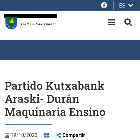
Facebook
ES
Saltar al contenido principal
OPEN-M
BUS
Partido Kutxabank
Araski- Durán
Maquinaria Ensino
19/10/2023
Compartir