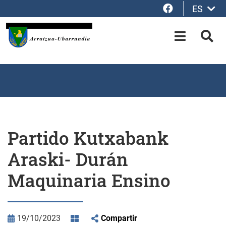
Facebook
ES
Saltar al contenido principal
OPEN-M
BUS
Partido Kutxabank
Araski- Durán
Maquinaria Ensino
19/10/2023
Compartir