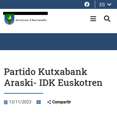
Facebook
ES
Saltar al contenido principal
OPEN-M
BUS
Partido Kutxabank
Araski- IDK Euskotren
13/11/2023
Compartir