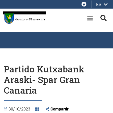
Facebook
ES
Saltar al contenido principal
OPEN-M
BUS
Partido Kutxabank
Araski- Spar Gran
Canaria
30/10/2023
Compartir