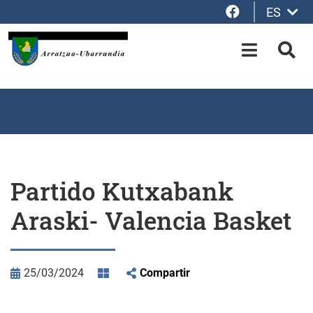
Facebook
ES
Saltar al contenido principal
OPEN-M
BUS
Partido Kutxabank
Araski- Valencia Basket
25/03/2024
Compartir