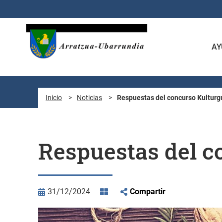
Saltar al contenido principal
AY
Inicio
>
Noticias
>
Respuestas del concurso Kulturg
Respuestas del c
31/12/2024
Compartir