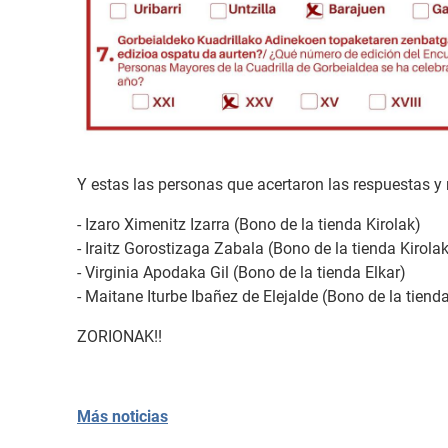
Y estas las personas que acertaron las respuestas y 
- Izaro Ximenitz Izarra (Bono de la tienda Kirolak)
- Iraitz Gorostizaga Zabala (Bono de la tienda Kirola
- Virginia Apodaka Gil (Bono de la tienda Elkar)
- Maitane Iturbe Ibañez de Elejalde (Bono de la tienda
ZORIONAK!!
Más noticias