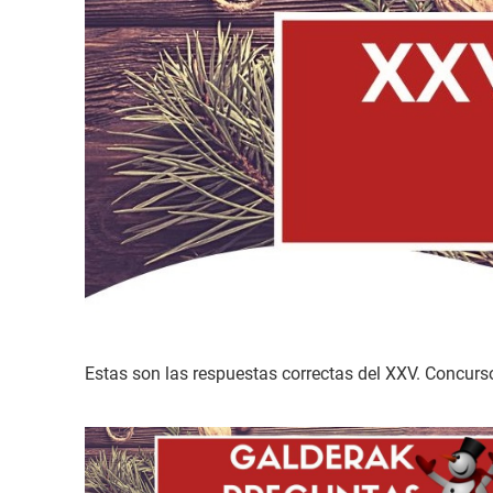
Estas son las respuestas correctas del XXV. Concurso