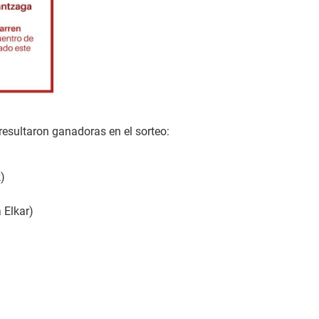
resultaron ganadoras en el sorteo:
k)
 Elkar)