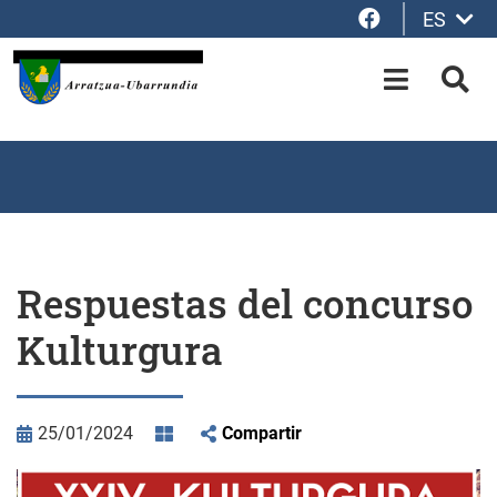
Facebook
ES
Saltar al contenido principal
OPEN-M
BUS
Respuestas del concurso
Kulturgura
25/01/2024
Compartir