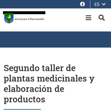
Facebook
ES
Saltar al contenido principal
OPEN-M
BUS
Segundo taller de
plantas medicinales y
elaboración de
productos