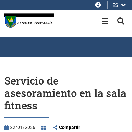
Facebook
ES
Saltar al contenido principal
OPEN-M
BUS
Servicio de
asesoramiento en la sala
fitness
22/01/2026
Compartir