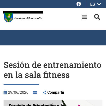
Facebook
ES
Saltar al contenido principal
OPEN-M
BUS
Sesión de entrenamiento
en la sala fitness
29/06/2026
Compartir