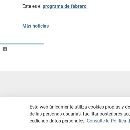
Este es el
programa de febrero
Más noticias
Esta web únicamente utiliza cookies propias y de 
de las personas usuarias, facilitar posteriores ac
CONTACTO
AVISO LEGAL
C
cediendo datos personales.
Consulte la Política 