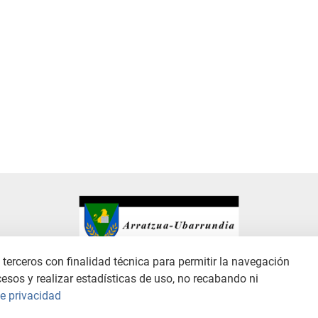
terceros con finalidad técnica para permitir la navegación
cesos y realizar estadísticas de uso, no recabando ni
ANAL DE DENUNCIAS
POLÍTICA DE PRIVACIDAD
POLÍTICA DE COOKIES
de privacidad
Copyright © 2026 / Excmo. arratzua | Todos los derechos reservados.