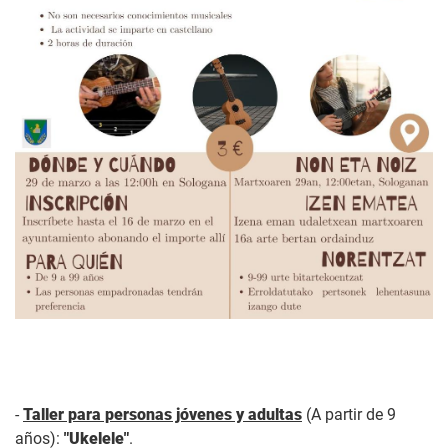
-
Taller para personas jóvenes y adultas
(A partir de 9
años):
"Ukelele"
.