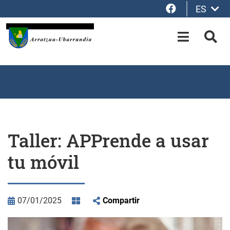
Facebook
ES
Saltar al contenido principal
OPEN-M
BUS
Taller: APPrende a usar
tu móvil
07/01/2025
Compartir