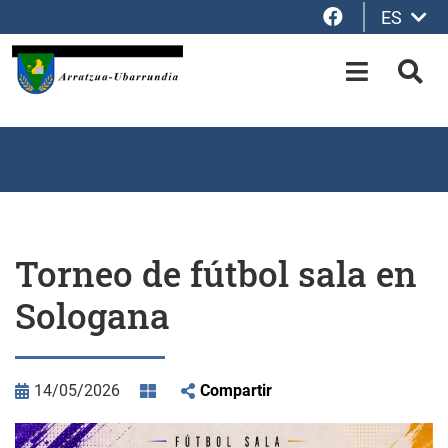
Facebook
ES
Saltar al contenido principal
OPEN-M
BUS
Torneo de fútbol sala en
Sologana
14/05/2026
Compartir