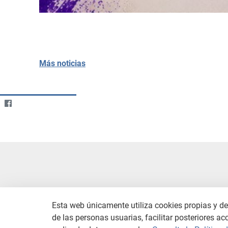
Más noticias
Esta web únicamente utiliza cookies propias y de 
de las personas usuarias, facilitar posteriores ac
CONTACTO
AVISO LEGAL
C