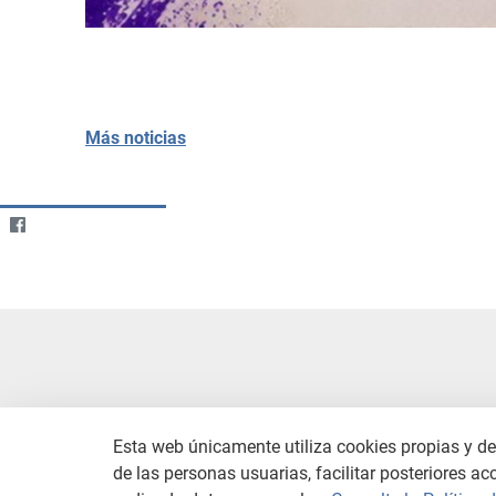
Más noticias
Esta web únicamente utiliza cookies propias y de 
de las personas usuarias, facilitar posteriores ac
CONTACTO
AVISO LEGAL
C