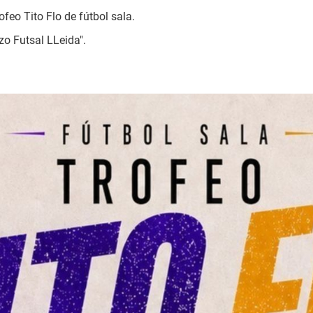
feo Tito Flo de fútbol sala.
zo Futsal LLeida".