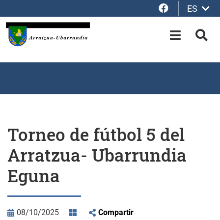
Facebook
ES
Saltar al contenido principal
OPEN-M
BUS
Torneo de fútbol 5 del
Arratzua- Ubarrundia
Eguna
08/10/2025
Compartir