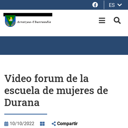
Facebook
ES
Saltar al contenido principal
OPEN-M
BUS
Video forum de la
escuela de mujeres de
Durana
10/10/2022
Compartir