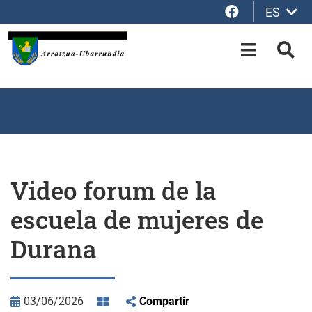
Facebook
ES
Saltar al contenido principal
OPEN-M
BUS
Video forum de la
escuela de mujeres de
Durana
03/06/2026
Compartir