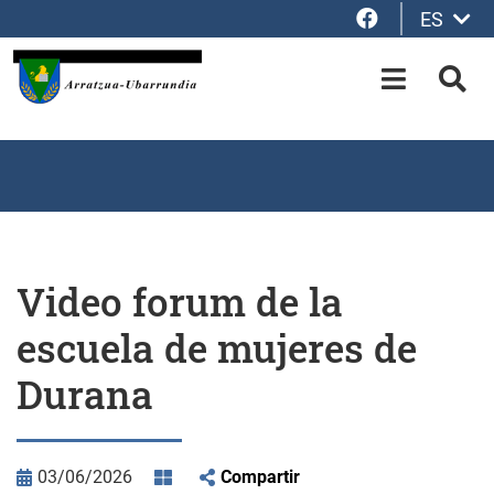
Facebook
ES
Saltar al contenido principal
OPEN-M
BUS
Video forum de la
escuela de mujeres de
Durana
03/06/2026
Compartir