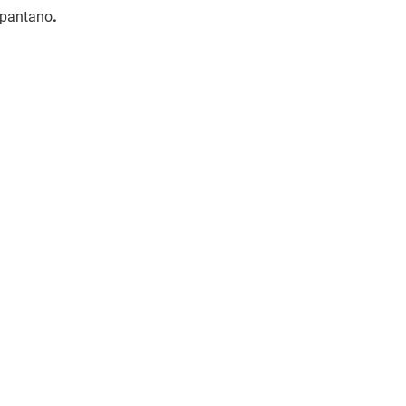
l pantano
.