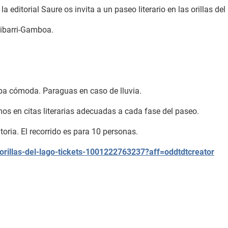
 la editorial Saure os invita a un paseo literario en las orillas de
libarri-Gamboa.
opa cómoda. Paraguas en caso de lluvia.
s en citas literarias adecuadas a cada fase del paseo.
toria. El recorrido es para 10 personas.
-orillas-del-lago-tickets-1001222763237?aff=oddtdtcreator