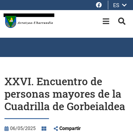
Facebook
ES
Saltar al contenido principal
OPEN-M
BUS
XXVI. Encuentro de
personas mayores de la
Cuadrilla de Gorbeialdea
06/05/2025
Compartir