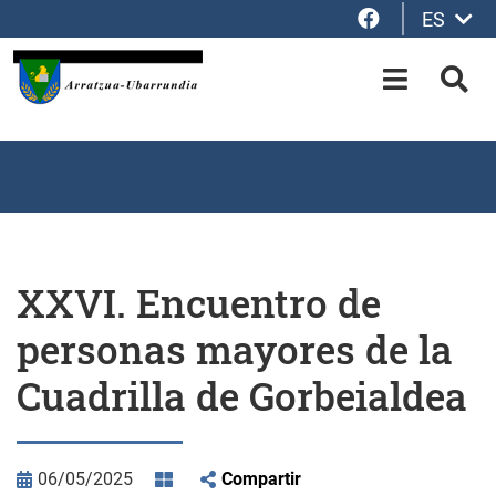
Facebook
ES
Saltar al contenido principal
OPEN-M
BUS
XXVI. Encuentro de
personas mayores de la
Cuadrilla de Gorbeialdea
06/05/2025
Compartir