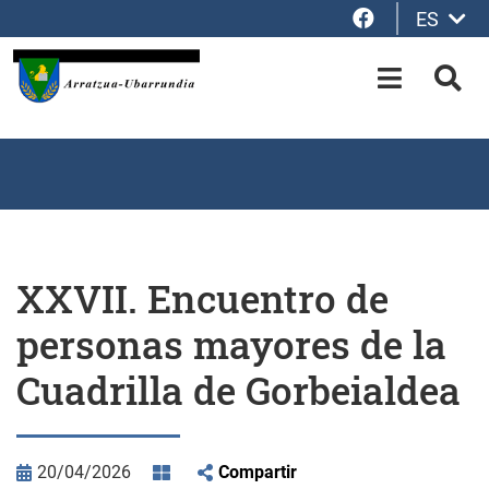
Facebook
ES
Saltar al contenido principal
OPEN-M
BUS
XXVII. Encuentro de
personas mayores de la
Cuadrilla de Gorbeialdea
20/04/2026
Compartir