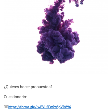
¿Quieres hacer propuestas?
Cuestionario:
👉🏾
https://forms.gle/iwBVuSEwPqSpVRV96