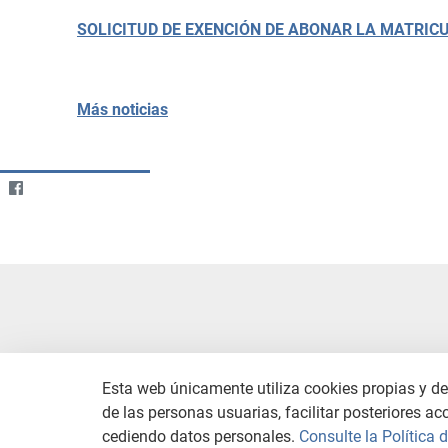
SOLICITUD DE EXENCIÓN DE ABONAR LA MATRIC
Más noticias
Esta web únicamente utiliza cookies propias y de 
de las personas usuarias, facilitar posteriores ac
CONTACTO
AVISO LEGAL
C
cediendo datos personales.
Consulte la Política 