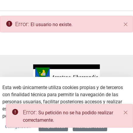
Error:
El usuario no existe.
Cer
Esta web únicamente utiliza cookies propias y de terceros
con finalidad técnica para permitir la navegación de las
CONTACTO
AVISO LEGAL
personas usuarias, facilitar posteriores accesos y realizar
CANAL DE DENUNCIAS
POLÍTICA DE PRIVACIDAD
estadísticas de uso, no recabando ni cediendo datos
Error:
Su petición no se ha podido realizar
POLÍTICA DE COOKIES
ACCESIBILIDAD
personales.
Consulte la Política de privacidad
correctamente.
MAPA WEB
Configuración
Aceptar todo
Rechazar todas
Copyright © 2026 / Excmo. arratzua | Todos los derechos reservados.