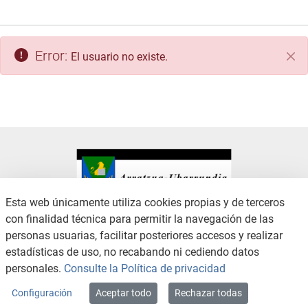
Error:
El usuario no existe.
Cer
Esta web únicamente utiliza cookies propias y de terceros
con finalidad técnica para permitir la navegación de las
CONTACTO
AVISO LEGAL
personas usuarias, facilitar posteriores accesos y realizar
CANAL DE DENUNCIAS
POLÍTICA DE PRIVACIDAD
estadísticas de uso, no recabando ni cediendo datos
POLÍTICA DE COOKIES
ACCESIBILIDAD
personales.
Consulte la Política de privacidad
MAPA WEB
Configuración
Aceptar todo
Rechazar todas
Copyright © 2026 / Excmo. arratzua | Todos los derechos reservados.