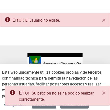
Error:
El usuario no existe.
Cer
Esta web únicamente utiliza cookies propias y de terceros
con finalidad técnica para permitir la navegación de las
CONTACTO
AVISO LEGAL
personas usuarias, facilitar posteriores accesos y realizar
CANAL DE DENUNCIAS
POLÍTICA DE PRIVACIDAD
estadísticas de uso, no recabando ni cediendo datos
Error:
Su petición no se ha podido realizar
POLÍTICA DE COOKIES
ACCESIBILIDAD
personales.
Consulte la Política de privacidad
correctamente.
MAPA WEB
Configuración
Aceptar todo
Rechazar todas
Copyright © 2026 / Excmo. arratzua | Todos los derechos reservados.