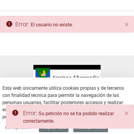
Error:
El usuario no existe.
Cer
Esta web únicamente utiliza cookies propias y de terceros
con finalidad técnica para permitir la navegación de las
CONTACTO
AVISO LEGAL
personas usuarias, facilitar posteriores accesos y realizar
CANAL DE DENUNCIAS
POLÍTICA DE PRIVACIDAD
estadísticas de uso, no recabando ni cediendo datos
POLÍTICA DE COOKIES
ACCESIBILIDAD
personales.
Consulte la Política de privacidad
MAPA WEB
Configuración
Aceptar todo
Rechazar todas
Copyright © 2026 / Excmo. arratzua | Todos los derechos reservados.