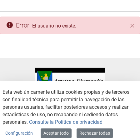
Error:
El usuario no existe.
Cer
Esta web únicamente utiliza cookies propias y de terceros
con finalidad técnica para permitir la navegación de las
CONTACTO
AVISO LEGAL
personas usuarias, facilitar posteriores accesos y realizar
CANAL DE DENUNCIAS
POLÍTICA DE PRIVACIDAD
estadísticas de uso, no recabando ni cediendo datos
POLÍTICA DE COOKIES
ACCESIBILIDAD
personales.
Consulte la Política de privacidad
MAPA WEB
Configuración
Aceptar todo
Rechazar todas
Copyright © 2026 / Excmo. arratzua | Todos los derechos reservados.