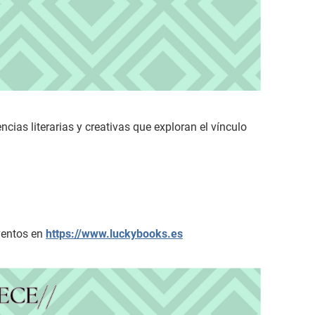
ncias literarias y creativas que exploran el vínculo
eventos en
https://www.luckybooks.es