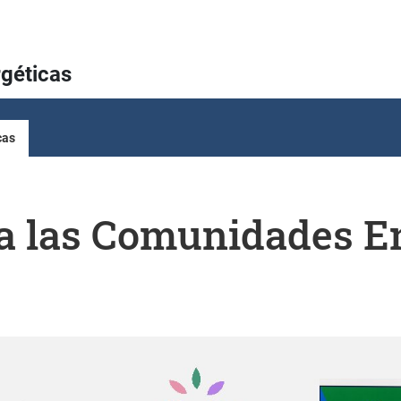
géticas
cas
 a las Comunidades E