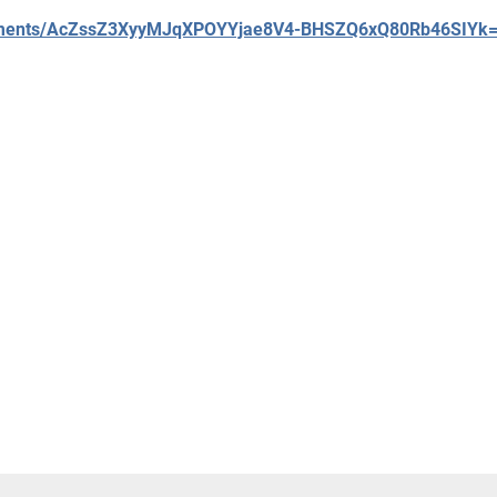
ointments/AcZssZ3XyyMJqXPOYYjae8V4-BHSZQ6xQ80Rb46SIYk