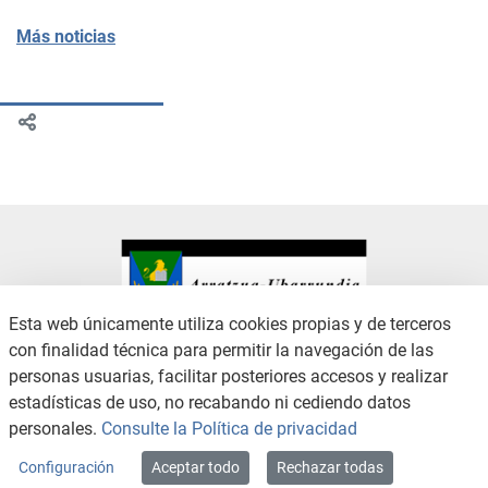
Más noticias
Esta web únicamente utiliza cookies propias y de terceros
con finalidad técnica para permitir la navegación de las
CONTACTO
AVISO LEGAL
personas usuarias, facilitar posteriores accesos y realizar
CANAL DE DENUNCIAS
POLÍTICA DE PRIVACIDAD
estadísticas de uso, no recabando ni cediendo datos
POLÍTICA DE COOKIES
ACCESIBILIDAD
personales.
Consulte la Política de privacidad
MAPA WEB
Configuración
Aceptar todo
Rechazar todas
Copyright © 2026 / Excmo. arratzua | Todos los derechos reservados.