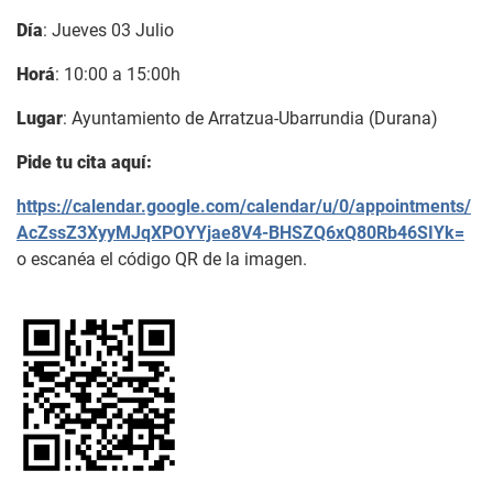
Día
: Jueves 03 Julio
Horá
: 10:00 a 15:00h
Lugar
: Ayuntamiento de Arratzua-Ubarrundia (Durana)
Pide tu cita aquí:
https://calendar.google.com/calendar/u/0/appointments/
AcZssZ3XyyMJqXPOYYjae8V4-BHSZQ6xQ80Rb46SIYk=
o escanéa el código QR de la imagen.