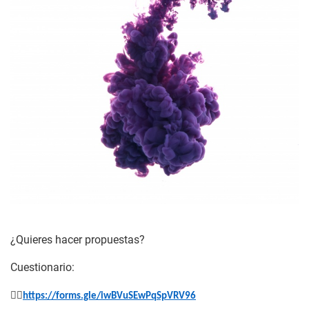
¿Quieres hacer propuestas?
Cuestionario:
👉🏾
https://forms.gle/iwBVuSEwPqSpVRV96