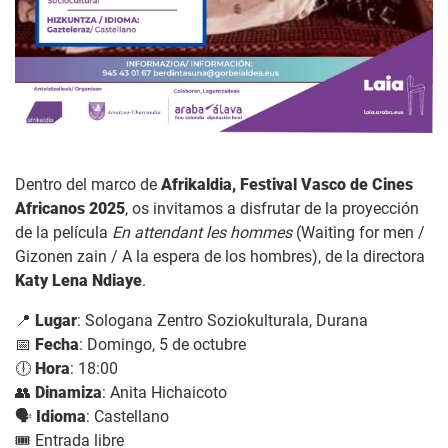
Dentro del marco de
Afrikaldia, Festival Vasco de Cines
Africanos 2025
, os invitamos a disfrutar de la proyección
de la película
En attendant les hommes
(Waiting for men /
Gizonen zain / A la espera de los hombres), de la directora
Katy Lena Ndiaye
.
📍
Lugar
: Sologana Zentro Soziokulturala, Durana
📅
Fecha
: Domingo, 5 de octubre
🕕
Hora
: 18:00
👥
Dinamiza
: Anita Hichaicoto
🗣️
Idioma
: Castellano
🎟️ Entrada libre