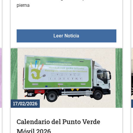
pierna
o abentura
Nuevo material en el gim
Leer Noticia
17/02/2026
Calendario del Punto Verde
Móvil 2026