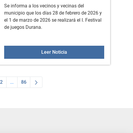
Se informa a los vecinos y vecinas del
municipio que los días 28 de febrero de 2026 y
el 1 de marzo de 2026 se realizará el I. Festival
de juegos Durana.
ro
I. Festival de juegos Durana
Leer Noticia
2
...
86
as Use TAB para desplazarse.
a
Página
Páginas intermedias Use TAB para desplazarse.
Página