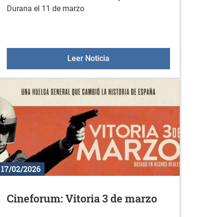
Durana el 11 de marzo
nasio: prensa de pierna
Video forum de la escuela de
Leer Noticia
17/02/2026
Cineforum: Vitoria 3 de marzo