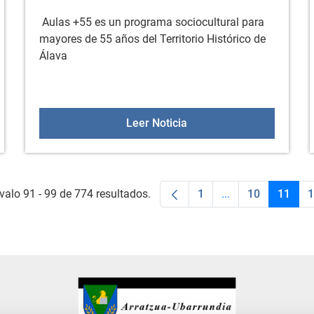
Aulas +55 es un programa sociocultural para
mayores de 55 años del Territorio Histórico de
Álava
febrero
Aulas +55 el 17 de febre
Leer Noticia
valo 91 - 99 de 774 resultados.
1
...
10
11
1
Página
Páginas intermedi
Página
Págin