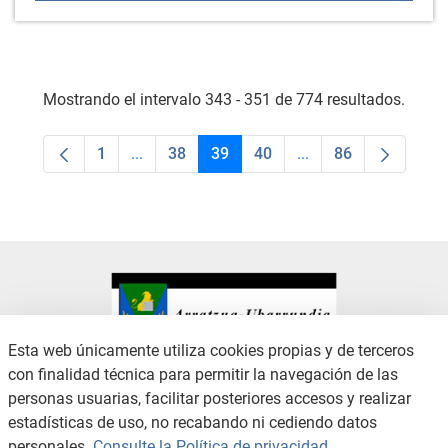
Mostrando el intervalo 343 - 351 de 774 resultados.
1
...
38
39
40
...
86
Página
Páginas intermedias Use TAB para desplaza
Página
Página
Página
Páginas intermedias
Página
Esta web únicamente utiliza cookies propias y de terceros
con finalidad técnica para permitir la navegación de las
CONTACTO
AVISO LEGAL
personas usuarias, facilitar posteriores accesos y realizar
CANAL DE DENUNCIAS
POLÍTICA DE PRIVACIDAD
estadísticas de uso, no recabando ni cediendo datos
POLÍTICA DE COOKIES
ACCESIBILIDAD
personales.
Consulte la Política de privacidad