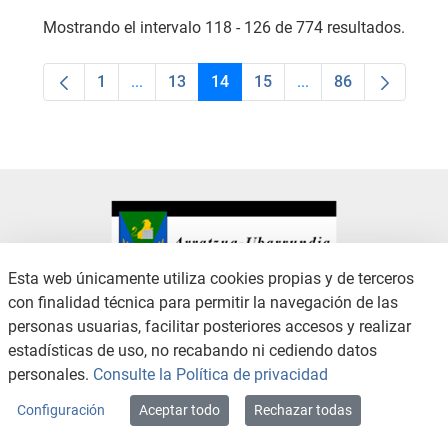
Mostrando el intervalo 118 - 126 de 774 resultados.
1
...
13
14
15
...
86
Página
Páginas intermedias Use TAB para desplaza
Página
Página
Página
Páginas intermedias
Página
Esta web únicamente utiliza cookies propias y de terceros
con finalidad técnica para permitir la navegación de las
CONTACTO
AVISO LEGAL
personas usuarias, facilitar posteriores accesos y realizar
CANAL DE DENUNCIAS
POLÍTICA DE PRIVACIDAD
estadísticas de uso, no recabando ni cediendo datos
POLÍTICA DE COOKIES
ACCESIBILIDAD
personales.
Consulte la Política de privacidad
MAPA WEB
Configuración
Aceptar todo
Rechazar todas
Copyright © 2026 / Excmo. arratzua | Todos los derechos reservados.