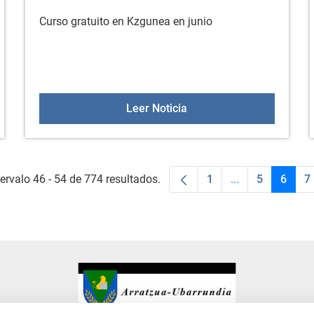
Curso gratuito en Kzgunea en junio
n sobre Adicciones
Curso de KzGunea en jun
Leer Noticia
ervalo 46 - 54 de 774 resultados.
1
...
5
6
7
Página
Páginas interme
Página
Págin
P