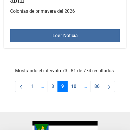
abril
Colonias de primavera del 2026
Colonias de primavera del
Leer Noticia
Mostrando el intervalo 73 - 81 de 774 resultados.
1
...
8
9
10
...
86
Página
Páginas intermedias Use TAB para desplaz
Página
Página
Página
Páginas intermedias 
Página