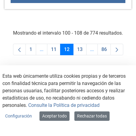
Mostrando el intervalo 100 - 108 de 774 resultados.
1
...
11
12
13
...
86
Página
Páginas intermedias Use TAB para desplaza
Página
Página
Página
Páginas intermedias
Página
Esta web únicamente utiliza cookies propias y de terceros
con finalidad técnica para permitir la navegación de las
personas usuarias, facilitar posteriores accesos y realizar
estadísticas de uso, no recabando ni cediendo datos
personales.
Consulte la Política de privacidad
Configuración
Aceptar todo
Rechazar todas
CONTACTO
AVISO LEGAL
CANAL DE DENUNCIAS
POLÍTICA DE PRIVACIDAD
POLÍTICA DE COOKIES
ACCESIBILIDAD